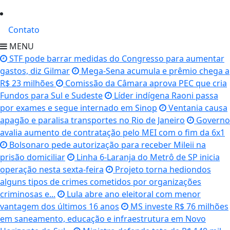
Contato
MENU
STF pode barrar medidas do Congresso para aumentar
gastos, diz Gilmar
Mega-Sena acumula e prêmio chega a
R$ 23 milhões
Comissão da Câmara aprova PEC que cria
Fundos para Sul e Sudeste
Líder indígena Raoni passa
por exames e segue internado em Sinop
Ventania causa
apagão e paralisa transportes no Rio de Janeiro
Governo
avalia aumento de contratação pelo MEI com o fim da 6x1
Bolsonaro pede autorização para receber Mileii na
prisão domiciliar
Linha 6-Laranja do Metrô de SP inicia
operação nesta sexta-feira
Projeto torna hediondos
alguns tipos de crimes cometidos por organizações
criminosas e...
Lula abre ano eleitoral com menor
vantagem dos últimos 16 anos
MS investe R$ 76 milhões
em saneamento, educação e infraestrutura em Novo