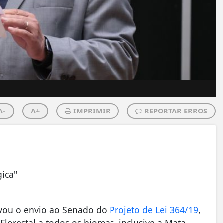
A-
A+
IMPRIMIR
REPORTAR ERROS
gica"
ovou o envio ao Senado do
Projeto de Lei 364/19
,
lorestal a todos os biomas, inclusive a Mata