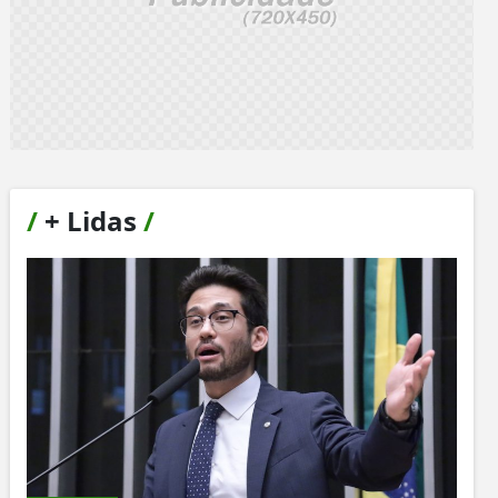
/
+ Lidas
/