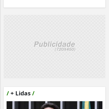
/
+ Lidas
/