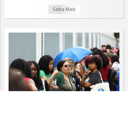
Saiba Mais
Termos de Uso e Privacidade
Esse site utiliza cookies para melhorar sua
experiência de navegação. Ao continuar o acesso,
entendemos que você concorda com nossos Termos
de Uso e Privacidade.
PARA MAIS INFORMAÇÕES,
ACESSE NOSSOS TERMOS
CLICANDO AQUI
PROSSEGUIR
EDUCAÇÃO
Candidatos do Encceja 2026 podem
consultar o cartão de inscrição