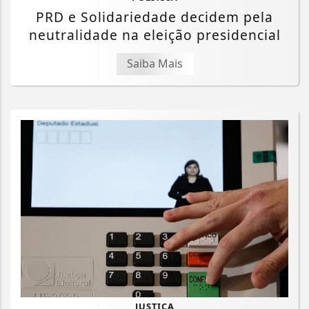
PRD e Solidariedade decidem pela
neutralidade na eleição presidencial
Saiba Mais
Termos de Uso e Privacidade
Esse site utiliza cookies para melhorar sua
experiência de navegação. Ao continuar o acesso,
entendemos que você concorda com nossos Termos
de Uso e Privacidade.
PARA MAIS INFORMAÇÕES,
ACESSE NOSSOS TERMOS
CLICANDO AQUI
JUSTIÇA