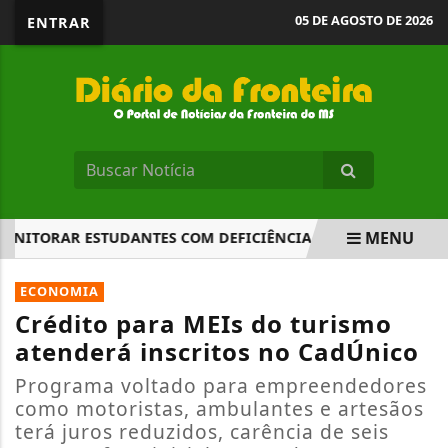
05 DE AGOSTO DE 2026
ENTRAR
MENU
TORAR ESTUDANTES COM DEFICIÊNCIA NAS UNIVERSIDADES
EM ALTA
ECONOMIA
Crédito para MEIs do turismo
atenderá inscritos no CadÚnico
Programa voltado para empreendedores
como motoristas, ambulantes e artesãos
terá juros reduzidos, carência de seis