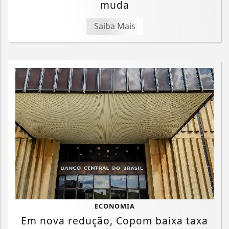
muda
Saiba Mais
Termos de Uso e Privacidade
ECONOMIA
Em nova redução, Copom baixa taxa
Esse site utiliza cookies para melhorar sua