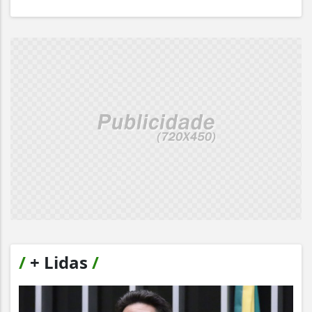
/
+ Lidas
/