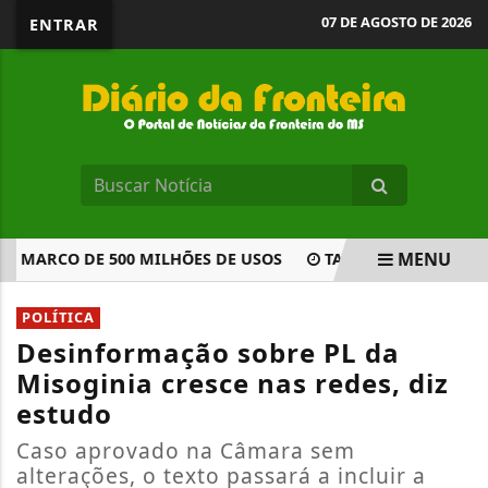
07 DE AGOSTO DE 2026
ENTRAR
MENU
MARCO DE 500 MILHÕES DE USOS
TARIFA DOS EUA TERÁ E
EM ALTA
POLÍTICA
Desinformação sobre PL da
Misoginia cresce nas redes, diz
estudo
Caso aprovado na Câmara sem
alterações, o texto passará a incluir a