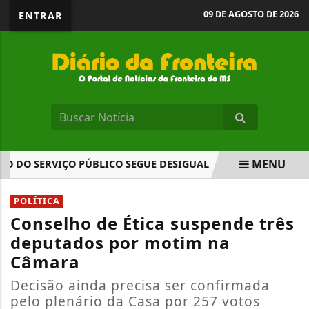
09 DE AGOSTO DE 2026
ENTRAR
MENU
O SERVIÇO PÚBLICO SEGUE DESIGUAL
COMISSÃO APROVA
EM ALTA
POLÍTICA
Conselho de Ética suspende três
deputados por motim na
Câmara
Decisão ainda precisa ser confirmada
pelo plenário da Casa por 257 votos