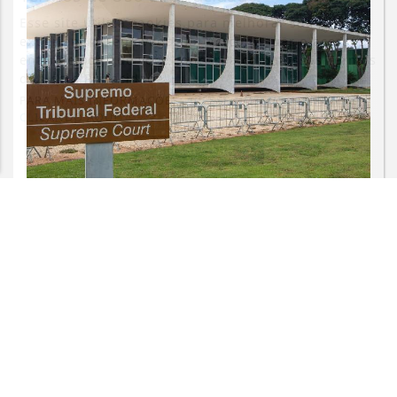
Esse site utiliza cookies para melhorar sua
experiência de navegação. Ao continuar o acesso,
entendemos que você concorda com nossos Termos
de Uso e Privacidade.
PARA MAIS INFORMAÇÕES,
ACESSE NOSSOS TERMOS
CLICANDO AQUI
PROSSEGUIR
JUSTIÇA
STF suspende julgamento de lei que
proíbe jogos de azar
Saiba Mais