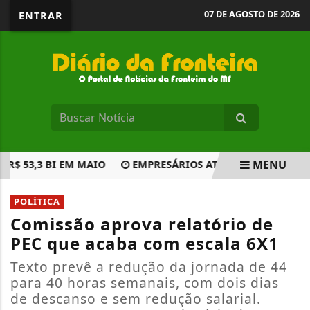
07 DE AGOSTO DE 2026
ENTRAR
MENU
53,3 BI EM MAIO
EMPRESÁRIOS ATACAM PEC 6X1 NO SEN
EM ALTA
POLÍTICA
Comissão aprova relatório de
PEC que acaba com escala 6X1
Texto prevê a redução da jornada de 44
para 40 horas semanais, com dois dias
de descanso e sem redução salarial.