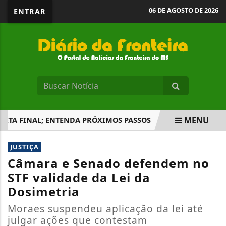
06 DE AGOSTO DE 2026
ENTRAR
MENU
TA FINAL; ENTENDA PRÓXIMOS PASSOS
TRATAMENTO HUMA
EM ALTA
JUSTIÇA
Câmara e Senado defendem no
STF validade da Lei da
Dosimetria
Moraes suspendeu aplicação da lei até
julgar ações que contestam