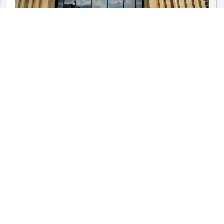
ECONOMIA
Em nova redução, Copom baixa taxa
Selic para 14% ao ano
Saiba Mais