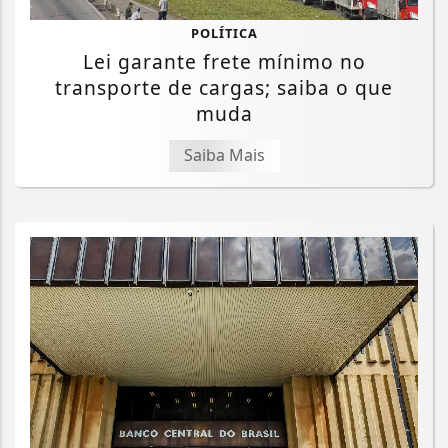
POLÍTICA
Lei garante frete mínimo no
transporte de cargas; saiba o que
muda
Saiba Mais
Termos de Uso e Privacidade
Esse site utiliza cookies para melhorar sua
experiência de navegação. Ao continuar o acesso,
entendemos que você concorda com nossos Termos
de Uso e Privacidade.
PARA MAIS INFORMAÇÕES,
ACESSE NOSSOS TERMOS
CLICANDO AQUI
PROSSEGUIR