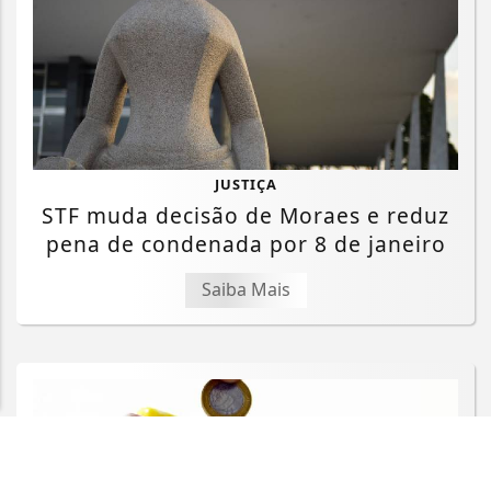
JUSTIÇA
Termos de Uso e Privacidade
STF muda decisão de Moraes e reduz
Esse site utiliza cookies para melhorar sua
pena de condenada por 8 de janeiro
experiência de navegação. Ao continuar o acesso,
entendemos que você concorda com nossos Termos
Saiba Mais
de Uso e Privacidade.
PARA MAIS INFORMAÇÕES,
ACESSE NOSSOS TERMOS
CLICANDO AQUI
PROSSEGUIR