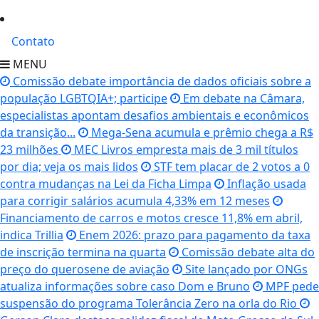
Contato
MENU
Comissão debate importância de dados oficiais sobre a
população LGBTQIA+; participe
Em debate na Câmara,
especialistas apontam desafios ambientais e econômicos
da transição...
Mega-Sena acumula e prêmio chega a R$
23 milhões
MEC Livros empresta mais de 3 mil títulos
por dia; veja os mais lidos
STF tem placar de 2 votos a 0
contra mudanças na Lei da Ficha Limpa
Inflação usada
para corrigir salários acumula 4,33% em 12 meses
Financiamento de carros e motos cresce 11,8% em abril,
indica Trillia
Enem 2026: prazo para pagamento da taxa
de inscrição termina na quarta
Comissão debate alta do
preço do querosene de aviação
Site lançado por ONGs
atualiza informações sobre caso Dom e Bruno
MPF pede
suspensão do programa Tolerância Zero na orla do Rio