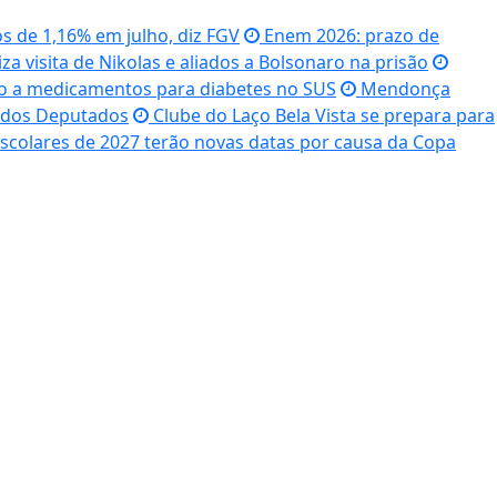
 de 1,16% em julho, diz FGV
Enem 2026: prazo de
a visita de Nikolas e aliados a Bolsonaro na prisão
o a medicamentos para diabetes no SUS
Mendonça
a dos Deputados
Clube do Laço Bela Vista se prepara para
escolares de 2027 terão novas datas por causa da Copa