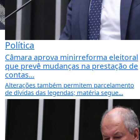
Política
Câmara aprova minirreforma eleitoral
que prevê mudanças na prestação de
contas...
Alterações também permitem parcelamento
de dívidas das legendas; matéria segue...