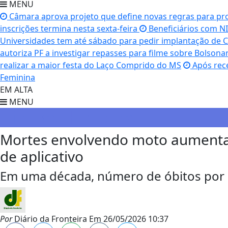
MENU
Câmara aprova projeto que define novas regras para prot
inscrições termina nesta sexta-feira
Beneficiários com NIS
Universidades tem até sábado para pedir implantação de 
autoriza PF a investigar repasses para filme sobre Bolsona
realizar a maior festa do Laço Comprido do MS
Após rec
Feminina
EM ALTA
MENU
Direitos Humanos
Mortes envolvendo moto aument
de aplicativo
Em uma década, número de óbitos por a
Por
Diário da Fronteira
Em
26/05/2026 10:37