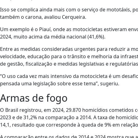
Isso se complica ainda mais com o serviço de mototáxis, p
também o carona, avaliou Cerqueira.
Um exemplo é o Piauí, onde as motocicletas estiveram env
2024, muito acima da média nacional (41,6%).
Entre as medidas consideradas urgentes para reduzir a mor
velocidade, educação para o trânsito e melhoria da infraes
de gestão, fiscalização e medidas legislativas e regulatórias
“O uso cada vez mais intensivo da motocicleta é um desaf
pensada uma legislação sobre esse tema”, sugeriu.
Armas de fogo
O Brasil registrou, em 2024, 29.870 homicídios cometidos
2023 e de 31,2% na comparação a 2014. A taxa de homicídio
14,1, resultado que corresponde à queda de 9% em relaçã
A comparação entre os dados de 2014 e 2024 mostra que a 