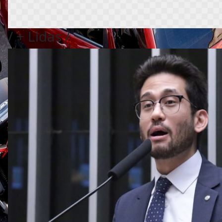
/
+ Lidas
/