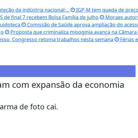
eção da indústria nacional;...
IGP-M tem queda de preços
 de final 7 recebem Bolsa Família de julho
Moraes autoriz
Cuidoteca
Comissão de Saúde aprova ampliação do acess
ro
Proposta que criminaliza misoginia avança na Câmar
esso, Congresso retoma trabalhos nesta semana
Férias 
am com expansão da economia
rma de foto cai.