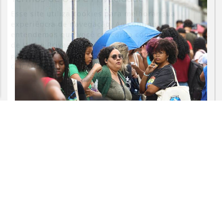
Esse site utiliza cookies para melhorar sua
experiência de navegação. Ao continuar o acesso,
entendemos que você concorda com nossos Termos
de Uso e Privacidade.
PARA MAIS INFORMAÇÕES,
ACESSE NOSSOS TERMOS
CLICANDO AQUI
PROSSEGUIR
EDUCAÇÃO
Candidatos do Encceja 2026 podem
consultar o cartão de inscrição
Saiba Mais