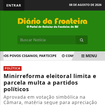
08 DE AGOSTO DE 2026
ENTRAR
MENU
S POVOS CIGANOS; PARTICIPE
COMISSÃO APROVA PROPOST
EM ALTA
POLÍTICA
Minirreforma eleitoral limita e
parcela multa a partidos
políticos
Aprovada em votação simbólica na
Câmara, matéria segue para apreciação