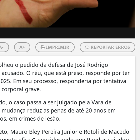
A-
A+
IMPRIMIR
REPORTAR ERROS
olheu o pedido da defesa de José Rodrigo
 acusado. O réu, que está preso, responde por ter
25. Em seu processo, responderia por tentativa
 corporal grave.
o, o caso passa a ser julgado pela Vara de
 A mudança reduz as penas de até 20 anos em
nos, em crimes de lesão.
to, Mauro Bley Pereira Junior e Rotoli de Macedo
dimento eficaz”, considerando que Bandura ajudou