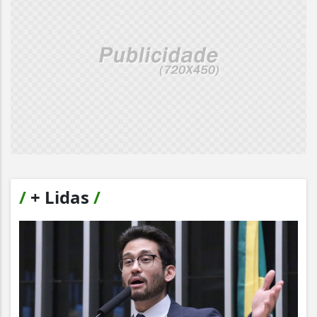
/
+ Lidas
/