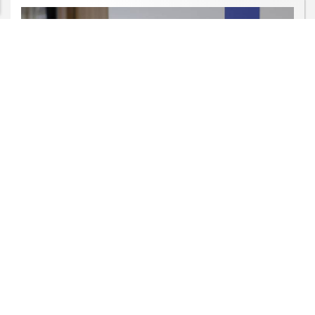
SAÚDE
Consulta pública avalia inclusão no
SUS de remédio para hipertensão
Saiba Mais