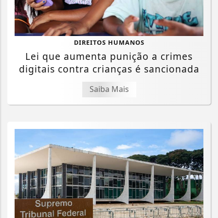
DIREITOS HUMANOS
Lei que aumenta punição a crimes
digitais contra crianças é sancionada
Saiba Mais
Termos de Uso e Privacidade
Esse site utiliza cookies para melhorar sua
experiência de navegação. Ao continuar o acesso,
entendemos que você concorda com nossos Termos
de Uso e Privacidade.
PARA MAIS INFORMAÇÕES,
ACESSE NOSSOS TERMOS
CLICANDO AQUI