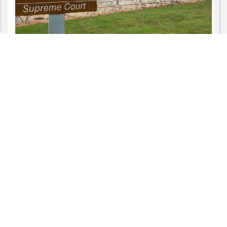
PROSSEGUIR
JUSTIÇA
STF suspende julgamento de lei que
proíbe jogos de azar
Saiba Mais