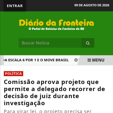
09 DE AGOSTO DE 2026
ENTRAR
MENU
 ESCALA 6 POR 1 E O MOVE BRASIL
INÍCIO DE FINANCIAM
EM ALTA
POLÍTICA
Comissão aprova projeto que
permite a delegado recorrer de
decisão de juiz durante
investigação
Para virar lei, o projeto precisa ser