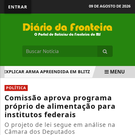
09 DE AGOSTO DE 2026
ENTRAR
MENU
XPLICAR ARMA APREENDIDA EM BLITZ
CASO HENRY: 10° 
EM ALTA
POLÍTICA
Comissão aprova programa
próprio de alimentação para
institutos federais
O projeto de lei segue em análise na
Câmara dos Deputados