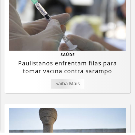
SAÚDE
Paulistanos enfrentam filas para
Termos de Uso e Privacidade
tomar vacina contra sarampo
Esse site utiliza cookies para melhorar sua
Saiba Mais
experiência de navegação. Ao continuar o acesso,
entendemos que você concorda com nossos Termos
de Uso e Privacidade.
PARA MAIS INFORMAÇÕES,
ACESSE NOSSOS TERMOS
CLICANDO AQUI
PROSSEGUIR