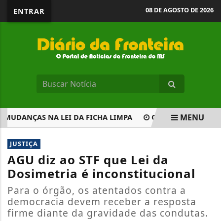
08 DE AGOSTO DE 2026
ENTRAR
MENU
MUDANÇAS NA LEI DA FICHA LIMPA
COMISSÃO APROVA IN
EM ALTA
JUSTIÇA
AGU diz ao STF que Lei da
Dosimetria é inconstitucional
Para o órgão, os atentados contra a
democracia devem receber a resposta
firme diante da gravidade das condutas.